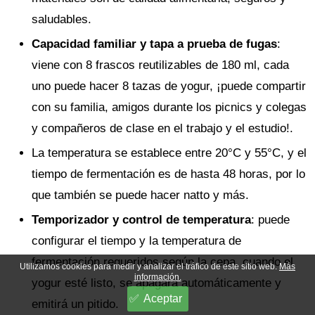
saludables.
Capacidad familiar y tapa a prueba de fugas
:
viene con 8 frascos reutilizables de 180 ml, cada
uno puede hacer 8 tazas de yogur, ¡puede compartir
con su familia, amigos durante los picnics y colegas
y compañeros de clase en el trabajo y el estudio!.
La temperatura se establece entre 20°C y 55°C, y el
tiempo de fermentación es de hasta 48 horas, por lo
que también se puede hacer natto y más.
Temporizador y control de temperatura
: puede
configurar el tiempo y la temperatura de
fermentación requeridos según la cepa, cuando el
Utilizamos cookies para medir y analizar el tráfico de este sitio web.
Más
información.
yogur esté listo, se apagará automáticamente y
Aceptar
emitirá un pitido.